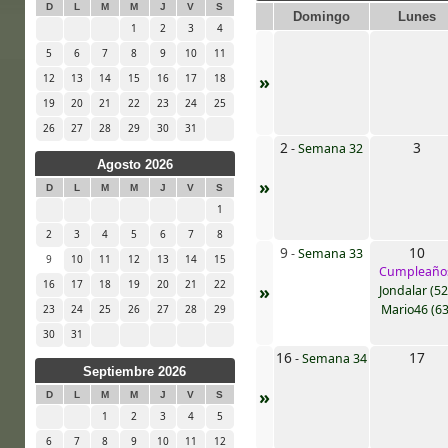
D
L
M
M
J
V
S
Domingo
Lunes
1
2
3
4
5
6
7
8
9
10
11
»
12
13
14
15
16
17
18
19
20
21
22
23
24
25
26
27
28
29
30
31
2
3
-
Semana 32
Agosto 2026
»
D
L
M
M
J
V
S
1
2
3
4
5
6
7
8
9
10
-
Semana 33
9
10
11
12
13
14
15
Cumpleaño
16
17
18
19
20
21
22
»
Jondalar (52
Mario46 (63
23
24
25
26
27
28
29
30
31
16
17
-
Semana 34
Septiembre 2026
»
D
L
M
M
J
V
S
1
2
3
4
5
6
7
8
9
10
11
12