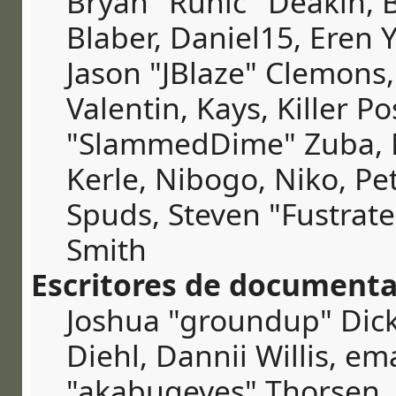
Bryan "Runic" Deakin, 
Blaber, Daniel15, Eren 
Jason "JBlaze" Clemons
Valentin, Kays, Killer P
"SlammedDime" Zuba, 
Kerle, Nibogo, Niko, Pet
Spuds, Steven "Fustrate
Smith
Escritores de documenta
Joshua "groundup" Dick
Diehl, Dannii Willis, e
"akabugeyes" Thorsen, J