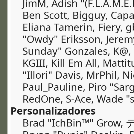
JimM, Adish "(F.L.A.M.E.R
Ben Scott, Bigguy, Cap
Eliana Tamerin, Fiery, 
"Owdy" Eriksson, Jeremy 
Sunday" Gonzales, K@, 
KGIII, Kill Em All, Matt
"Illori" Davis, MrPhil, N
Paul_Pauline, Piro "Sar
RedOne, S-Ace, Wade "
Personalizadores
Brad "IchBin™" Grow, 