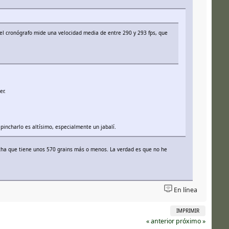
 el cronógrafo mide una velocidad media de entre 290 y 293 fps, que
er.
pincharlo es altísimo, especialmente un jabalí.
echa que tiene unos 570 grains más o menos. La verdad es que no he
En línea
IMPRIMIR
« anterior
próximo »