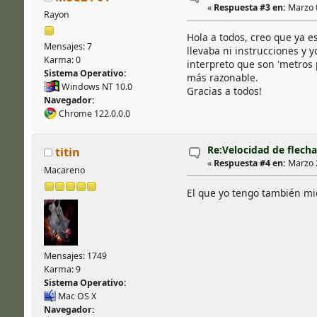
«
Respuesta #3 en:
Marzo 0
Rayon
Hola a todos, creo que ya e
Mensajes: 7
llevaba ni instrucciones y 
Karma: 0
interpreto que son 'metros
Sistema Operativo:
más razonable.
Windows NT 10.0
Gracias a todos!
Navegador:
Chrome 122.0.0.0
Re:Velocidad de flecha
titin
«
Respuesta #4 en:
Marzo 2
Macareno
El que yo tengo también mi
Mensajes: 1749
Karma: 9
Sistema Operativo:
Mac OS X
Navegador: