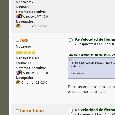
Mensajes: 7
Karma: 0
Sistema Operativo:
Windows NT 10.0
Navegador:
Chrome 123.0.0.0
Re:Velocidad de flecha
Jack
«
Respuesta #7 en:
Abril 09
Macareno
Cita de: hornetman en Marzo 31, 202
Mensajes: 1064
En mi caso con un Bowtech Revolt X
Karma: 11
está mal.
Sistema Operativo:
Windows NT 10.0
Un saludo.
Navegador:
Chrome 123.0.0.0
Estas usando ese peso para 
especialmente un jabalí.
Re:Velocidad de flecha
hornetman
«
Respuesta #8 en:
Abril 09