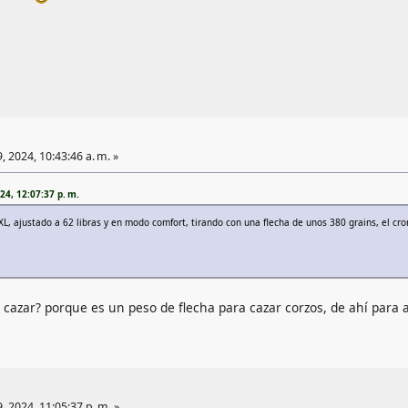
, 2024, 10:43:46 a. m. »
4, 12:07:37 p. m.
L, ajustado a 62 libras y en modo comfort, tirando con una flecha de unos 380 grains, el cr
cazar? porque es un peso de flecha para cazar corzos, de ahí para ar
, 2024, 11:05:37 p. m. »