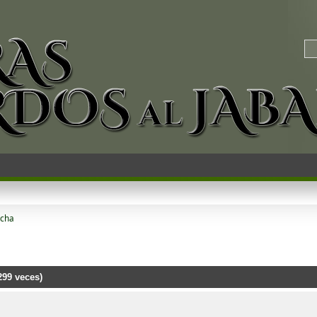
echa
299 veces)