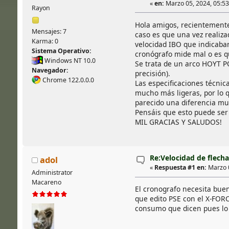
«
en:
Marzo 05, 2024, 05:53:
Rayon
Hola amigos, recientemente 
Mensajes: 7
caso es que una vez realiz
Karma: 0
velocidad IBO que indicaban
Sistema Operativo:
cronógrafo mide mal o es qu
Windows NT 10.0
Se trata de un arco HOYT PO
Navegador:
precisión).
Chrome 122.0.0.0
Las especificaciones técnic
mucho más ligeras, por lo q
parecido una diferencia mu
Pensáis que esto puede ser 
MIL GRACIAS Y SALUDOS!
Re:Velocidad de flecha
adol
«
Respuesta #1 en:
Marzo 0
Administrator
Macareno
El cronografo necesita buena
que edito PSE con el X-FORC
consumo que dicen pues lo 