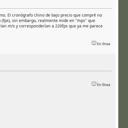
smo. El cronógrafo chino de bajo precio que compré no
do (fps), sin embargo, realmente mide en "mps" que
erían m/s y corresponderían a 220fps que ya me parece
En línea
En línea