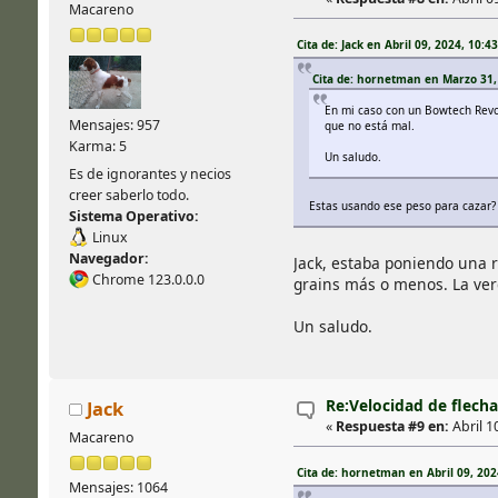
Macareno
Cita de: Jack en Abril 09, 2024, 10:43
Cita de: hornetman en Marzo 31, 
En mi caso con un Bowtech Revol
Mensajes: 957
que no está mal.
Karma: 5
Un saludo.
Es de ignorantes y necios
creer saberlo todo.
Estas usando ese peso para cazar? p
Sistema Operativo:
Linux
Navegador:
Jack, estaba poniendo una 
Chrome 123.0.0.0
grains más o menos. La verd
Un saludo.
Re:Velocidad de flecha
Jack
«
Respuesta #9 en:
Abril 10
Macareno
Cita de: hornetman en Abril 09, 2024
Mensajes: 1064