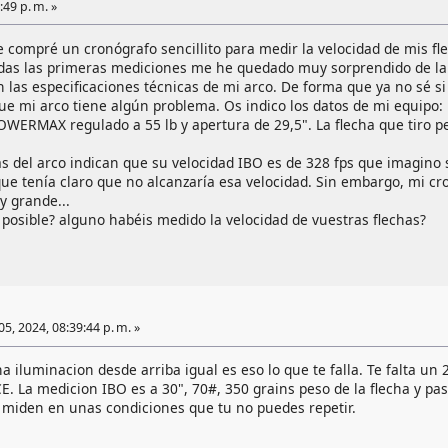
49 p. m. »
compré un cronógrafo sencillito para medir la velocidad de mis fle
adas las primeras mediciones me he quedado muy sorprendido de la
 las especificaciones técnicas de mi arco. De forma que ya no sé si 
e mi arco tiene algún problema. Os indico los datos de mi equipo:
WERMAX regulado a 55 lb y apertura de 29,5". La flecha que tiro p
as del arco indican que su velocidad IBO es de 328 fps que imagino 
ue tenía claro que no alcanzaría esa velocidad. Sin embargo, mi cr
y grande...
posible? alguno habéis medido la velocidad de vuestras flechas?
5, 2024, 08:39:44 p. m. »
 iluminacion desde arriba igual es eso lo que te falla. Te falta un 2
E. La medicion IBO es a 30", 70#, 350 grains peso de la flecha y pa
miden en unas condiciones que tu no puedes repetir.