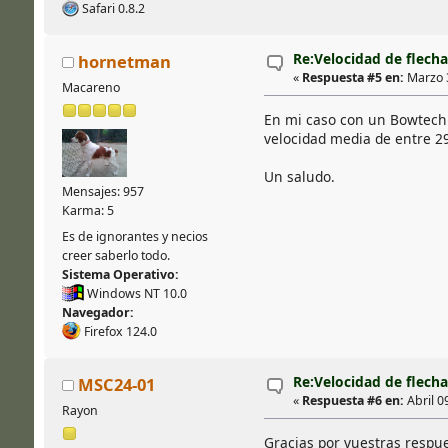
Safari 0.8.2
Re:Velocidad de flecha
hornetman
«
Respuesta #5 en:
Marzo 3
Macareno
En mi caso con un Bowtech R
velocidad media de entre 29
Un saludo.
Mensajes: 957
Karma: 5
Es de ignorantes y necios
creer saberlo todo.
Sistema Operativo:
Windows NT 10.0
Navegador:
Firefox 124.0
Re:Velocidad de flecha
MSC24-01
«
Respuesta #6 en:
Abril 09
Rayon
Gracias por vuestras resp