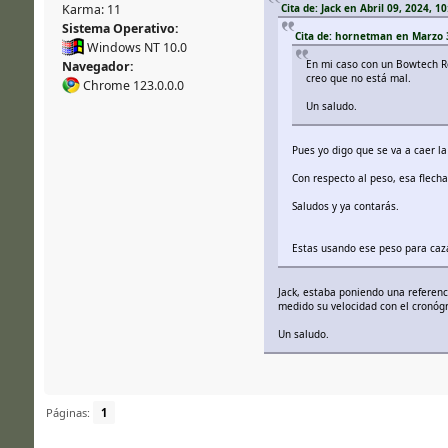
Cita de: Jack en Abril 09, 2024, 10
Karma: 11
Sistema Operativo:
Cita de: hornetman en Marzo 3
Windows NT 10.0
En mi caso con un Bowtech Re
Navegador:
creo que no está mal.
Chrome 123.0.0.0
Un saludo.
Pues yo digo que se va a caer la
Con respecto al peso, esa flecha
Saludos y ya contarás.
Estas usando ese peso para cazar
Jack, estaba poniendo una referenc
medido su velocidad con el cronógra
Un saludo.
Páginas:
1