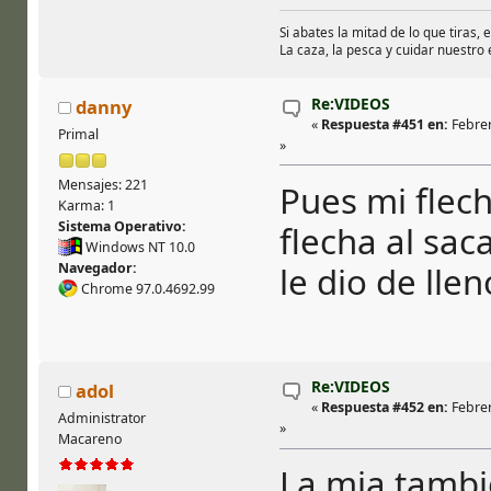
Si abates la mitad de lo que tiras, 
La caza, la pesca y cuidar nuestro
Re:VIDEOS
danny
«
Respuesta #451 en:
Febrer
Primal
»
Mensajes: 221
Pues mi flech
Karma: 1
Sistema Operativo:
flecha al sac
Windows NT 10.0
le dio de llen
Navegador:
Chrome 97.0.4692.99
Re:VIDEOS
adol
«
Respuesta #452 en:
Febrer
Administrator
»
Macareno
La mia tambi