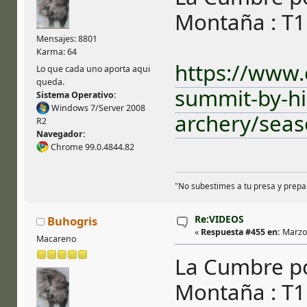
Montaña : T1
Mensajes: 8801
Karma: 64
https://www.
Lo que cada uno aporta aqui
queda.
summit-by-h
Sistema Operativo:
Windows 7/Server 2008
archery/seas
R2
Navegador:
Chrome 99.0.4844.82
"No subestimes a tu presa y prepa
Re:VIDEOS
Buhogris
«
Respuesta #455 en:
Marzo 
Macareno
La Cumbre po
Montaña : T1