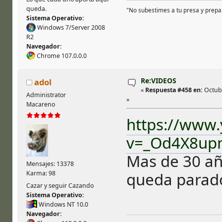
queda.
"No subestimes a tu presa y prepa
Sistema Operativo:
Windows 7/Server 2008
R2
Navegador:
Chrome 107.0.0.0
Re:VIDEOS
adol
«
Respuesta #458 en:
Octubr
Administrator
»
Macareno
https://www
v=_Od4X8up
Mas de 30 añ
Mensajes: 13378
queda parado 
Karma: 98
Cazar y seguir Cazando
Sistema Operativo:
Windows NT 10.0
Navegador: