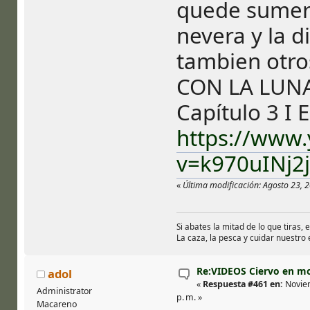
quede sumerg
nevera y la d
tambien otros
CON LA LUNA
Capítulo 3 I 
https://www
v=k970uINj2
«
Última modificación: Agosto 23, 2
Si abates la mitad de lo que tiras, 
La caza, la pesca y cuidar nuestro
Re:VIDEOS Ciervo en m
adol
«
Respuesta #461 en:
Noviem
Administrator
p. m. »
Macareno