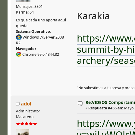
Mensajes: 8801
Karakia
Karma: 64
Lo que cada uno aporta aqui
queda.
Sistema Operativo:
https://www.
Windows 7/Server 2008
R2
summit-by-h
Navegador:
Chrome 99.0.4844.82
archery/seas
"No subestimes a tu presa y prepa
Re:VIDEOS Comportamie
adol
«
Respuesta #456 en:
Mayo 2
Administrator
Macareno
https://www
v=wiLvWQlc