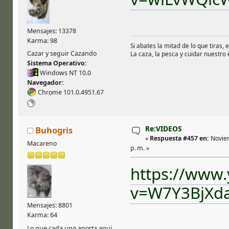
Mensajes: 13378
Karma: 98
Si abates la mitad de lo que tiras, 
Cazar y seguir Cazando
La caza, la pesca y cuidar nuestro
Sistema Operativo:
Windows NT 10.0
Navegador:
Chrome 101.0.4951.67
Re:VIDEOS
Buhogris
«
Respuesta #457 en:
Noviem
Macareno
p. m. »
https://www
v=W7Y3BjXd
Mensajes: 8801
Karma: 64
Lo que cada uno aporta aqui