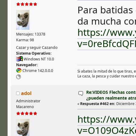
Para batidas 
da mucha conf
https://www
Mensajes: 13378
v=0reBfcdQF
Karma: 98
Cazar y seguir Cazando
Sistema Operativo:
Windows NT 10.0
Navegador:
Chrome 142.0.0.0
Si abates la mitad de lo que tiras, 
La caza, la pesca y cuidar nuestro
Re:VIDEOS Flechas cont
adol
¿pueden realmente atra
Administrator
«
Respuesta #462 en:
Diciembre 3
Macareno
https://www
v=O109O4zK