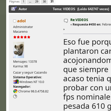
Páginas:
1
...
29
30
31
Autor
Tema: VIDEOS (Leído 642747 veces)
Re:VIDEOS
adol
«
Respuesta #450 en:
Febrer
Administrator
»
Macareno
Eso fue porq
plantaron car
acojonandome
Mensajes: 13378
que siempre 
Karma: 98
Cazar y seguir Cazando
acaso tenia q
Sistema Operativo:
Windows NT 10.0
probar con u
Navegador:
Chrome 98.0.4758.82
fps nominales
pesada 610 g