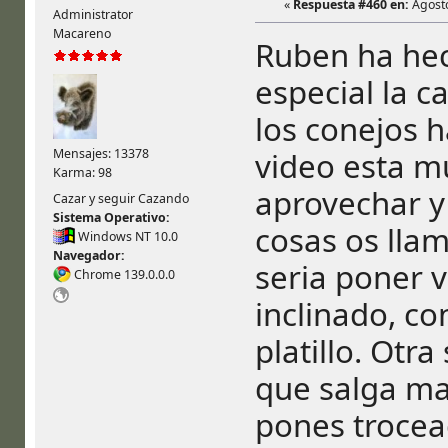
«
Respuesta #460 en:
Agosto
Administrator
Macareno
Ruben ha hec
especial la c
los conejos h
video esta m
Mensajes: 13378
Karma: 98
aprovechar y
Cazar y seguir Cazando
Sistema Operativo:
cosas os lla
Windows NT 10.0
Navegador:
seria poner v
Chrome 139.0.0.0
inclinado, con
platillo. Otra
que salga mas
pones trocea