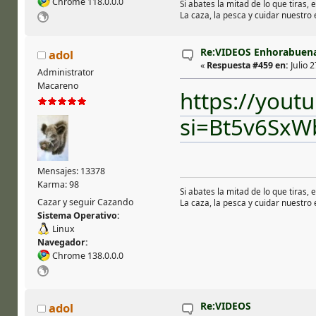
Chrome 118.0.0.0
Si abates la mitad de lo que tiras, 
La caza, la pesca y cuidar nuestro
Re:VIDEOS Enhorabuena 
adol
«
Respuesta #459 en:
Julio 2
Administrator
Macareno
https://yout
si=Bt5v6Sx
Mensajes: 13378
Karma: 98
Si abates la mitad de lo que tiras, 
Cazar y seguir Cazando
La caza, la pesca y cuidar nuestro
Sistema Operativo:
Linux
Navegador:
Chrome 138.0.0.0
Re:VIDEOS
adol