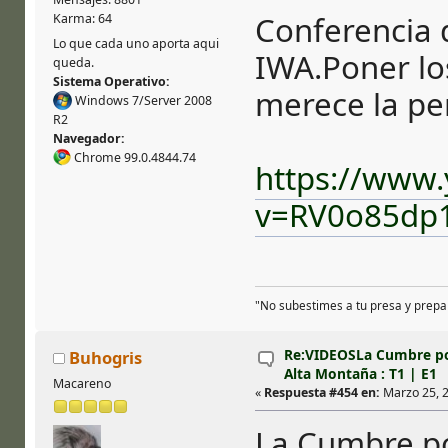
Conferencia 
Karma: 64
Lo que cada uno aporta aqui
IWA.Poner lo
queda.
Sistema Operativo:
merece la pe
Windows 7/Server 2008
R2
Navegador:
Chrome 99.0.4844.74
https://www
v=RV0o85dp
"No subestimes a tu presa y prepa
Re:VIDEOSLa Cumbre por
Buhogris
Alta Montaña : T1 | E1
Macareno
«
Respuesta #454 en:
Marzo 25, 2
La Cumbre po