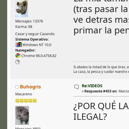
(tras pasar l
ve detras ma
Mensajes: 13378
primar la pen
Karma: 98
Cazar y seguir Cazando
Sistema Operativo:
Windows NT 10.0
Navegador:
Chrome 98.0.4758.82
Si abates la mitad de lo que tiras, 
La caza, la pesca y cuidar nuestro
Re:VIDEOS
Buhogris
«
Respuesta #453 en:
Marzo 
Macareno
¿POR QUÉ LA
ILEGAL?
Mensajes: 8801