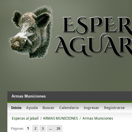
Armas Municiones
Inicio
Ayuda
Buscar
Calendario
Ingresar
Registrarse
Esperas al Jabalí
/
ARMAS MUNICIONES
/
Armas Municiones
Páginas:
1
2
3
...
28