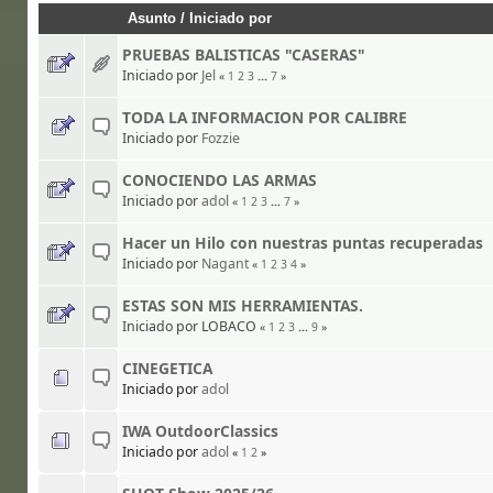
Asunto
/
Iniciado por
PRUEBAS BALISTICAS "CASERAS"
Iniciado por
Jel
«
1
2
3
...
7
»
TODA LA INFORMACION POR CALIBRE
Iniciado por
Fozzie
CONOCIENDO LAS ARMAS
Iniciado por
adol
«
1
2
3
...
7
»
Hacer un Hilo con nuestras puntas recuperadas
Iniciado por
Nagant
«
1
2
3
4
»
ESTAS SON MIS HERRAMIENTAS.
Iniciado por LOBACO
«
1
2
3
...
9
»
CINEGETICA
Iniciado por
adol
IWA OutdoorClassics
Iniciado por
adol
«
1
2
»