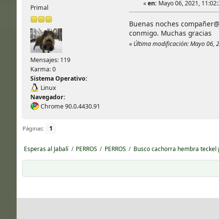
«
en:
Mayo 06, 2021, 11:02:3
Primal
Buenas noches compañer@s, 
conmigo. Muchas gracias
«
Última modificación: Mayo 06, 2
Mensajes: 119
Karma: 0
Sistema Operativo:
Linux
Navegador:
Chrome 90.0.4430.91
Páginas:
1
Esperas al Jabalí
/
PERROS
/
PERROS
/
Busco cachorra hembra teckel p