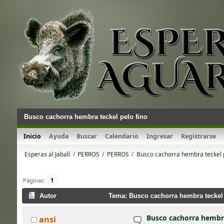
Busco cachorra hembra teckel pelo fino
Inicio
Ayuda
Buscar
Calendario
Ingresar
Registrarse
Esperas al Jabalí
/
PERROS
/
PERROS
/
Busco cachorra hembra teckel p
Páginas:
1
Autor
Tema: Busco cachorra hembra teckel 
Busco cachorra hembra
ansi