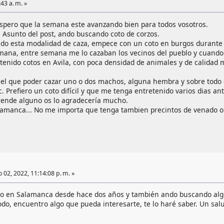
43 a. m. »
pero que la semana este avanzando bien para todos vosotros.
 Asunto del post, ando buscando coto de corzos.
ndo esta modalidad de caza, empece con un coto en burgos durante
semana, entre semana me lo cazaban los vecinos del pueblo y cuando
tenido cotos en Avila, con poca densidad de animales y de calidad 
el que poder cazar uno o dos machos, alguna hembra y sobre todo de
tc. Prefiero un coto difícil y que me tenga entretenido varios dias an
rrende alguno os lo agradecería mucho.
alamanca... No me importa que tenga tambien precintos de venado o 
 02, 2022, 11:14:08 p. m. »
vo en Salamanca desde hace dos años y también ando buscando algo a
odo, encuentro algo que pueda interesarte, te lo haré saber. Un sa