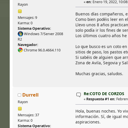
«
en:
Enero 19, 2022, 10:08:
Rayon
Buenos días compañeros, es
Mensajes: 9
Como bien podéis leer en el
Karma: 0
Llevo unos 8 años practica
Sistema Operativo:
solo podía ir los fines de 
Windows 7/Server 2008
Los últimos cuatro años he 
R2
Navegador:
Lo que busco es un coto en 
Chrome 96.0.4664.110
sitios de paso, los pastos e
Si sabéis de alguien que a
Zona de Avila, Segovia y S
Muchas gracias, saludos.
Re:COTO DE CORZOS
Durrell
«
Respuesta #1 en:
Febrero
Rayon
Hola, buenas noches. Yo vi
Mensajes: 37
información. Sí, de igual m
Karma: 0
aspiraciones.
Sistema Operativo: