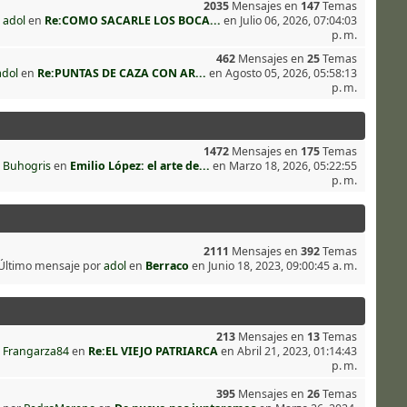
2035
Mensajes en
147
Temas
r
adol
en
Re:COMO SACARLE LOS BOCA...
en Julio 06, 2026, 07:04:03
p. m.
462
Mensajes en
25
Temas
adol
en
Re:PUNTAS DE CAZA CON AR...
en Agosto 05, 2026, 05:58:13
p. m.
1472
Mensajes en
175
Temas
r
Buhogris
en
Emilio López: el arte de...
en Marzo 18, 2026, 05:22:55
p. m.
2111
Mensajes en
392
Temas
Último mensaje por
adol
en
Berraco
en Junio 18, 2023, 09:00:45 a. m.
213
Mensajes en
13
Temas
r
Frangarza84
en
Re:EL VIEJO PATRIARCA
en Abril 21, 2023, 01:14:43
p. m.
395
Mensajes en
26
Temas