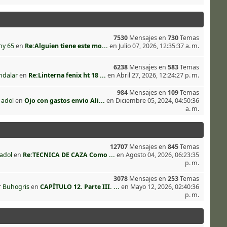
7530
Mensajes en
730
Temas
ny 65
en
Re:Alguien tiene este mo...
en Julio 07, 2026, 12:35:37 a. m.
6238
Mensajes en
583
Temas
ndalar
en
Re:Linterna fenix ht 18 ...
en Abril 27, 2026, 12:24:27 p. m.
984
Mensajes en
109
Temas
r
adol
en
Ojo con gastos envio Ali...
en Diciembre 05, 2024, 04:50:36
a. m.
12707
Mensajes en
845
Temas
adol
en
Re:TECNICA DE CAZA Como ...
en Agosto 04, 2026, 06:23:35
p. m.
3078
Mensajes en
253
Temas
r
Buhogris
en
CAPÍTULO 12. Parte III. ...
en Mayo 12, 2026, 02:40:36
p. m.