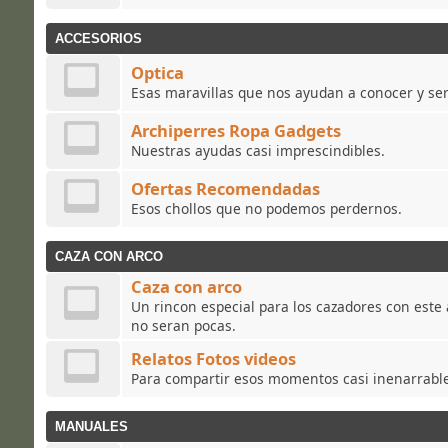
ACCESORIOS
Optica
Esas maravillas que nos ayudan a conocer y ser
Archiperres Ropa Gadgets
Nuestras ayudas casi imprescindibles.
Ofertas Recomendadas
Esos chollos que no podemos perdernos.
CAZA CON ARCO
Caza con arco
Un rincon especial para los cazadores con este
no seran pocas.
Relatos Fotos videos
Para compartir esos momentos casi inenarrabl
MANUALES