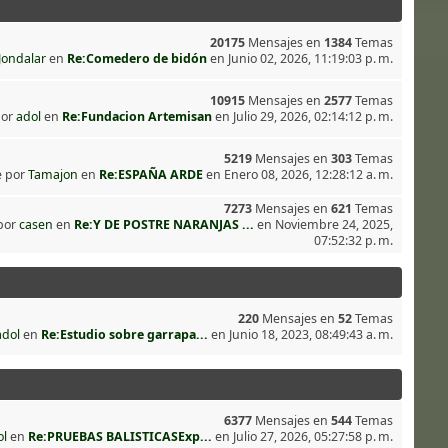
20175
Mensajes en
1384
Temas
Jondalar
en
Re:Comedero de bidón
en Junio 02, 2026, 11:19:03 p. m.
10915
Mensajes en
2577
Temas
por
adol
en
Re:Fundacion Artemisan
en Julio 29, 2026, 02:14:12 p. m.
5219
Mensajes en
303
Temas
e por
Tamajon
en
Re:ESPAÑA ARDE
en Enero 08, 2026, 12:28:12 a. m.
7273
Mensajes en
621
Temas
por
casen
en
Re:Y DE POSTRE NARANJAS ...
en Noviembre 24, 2025,
07:52:32 p. m.
220
Mensajes en
52
Temas
adol
en
Re:Estudio sobre garrapa...
en Junio 18, 2023, 08:49:43 a. m.
6377
Mensajes en
544
Temas
ol
en
Re:PRUEBAS BALISTICASExp...
en Julio 27, 2026, 05:27:58 p. m.