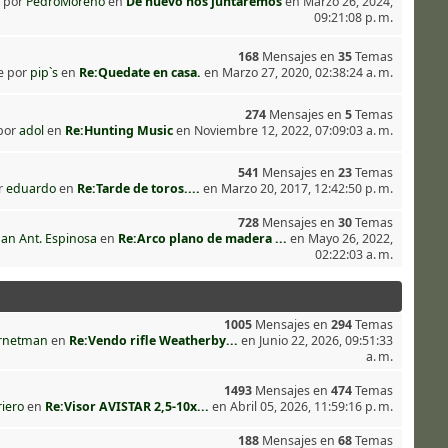
 por
PedroMoreno
en
De nuevo nos juntaremos
en Marzo 26, 2024,
09:21:08 p. m.
168
Mensajes en
35
Temas
e por
pip`s
en
Re:Quedate en casa.
en Marzo 27, 2020, 02:38:24 a. m.
274
Mensajes en
5
Temas
por
adol
en
Re:Hunting Music
en Noviembre 12, 2022, 07:09:03 a. m.
541
Mensajes en
23
Temas
r
eduardo
en
Re:Tarde de toros....
en Marzo 20, 2017, 12:42:50 p. m.
728
Mensajes en
30
Temas
uan Ant. Espinosa
en
Re:Arco plano de madera ...
en Mayo 26, 2022,
02:22:03 a. m.
1005
Mensajes en
294
Temas
rnetman
en
Re:Vendo rifle Weatherby...
en Junio 22, 2026, 09:51:33
a. m.
1493
Mensajes en
474
Temas
riero
en
Re:Visor AVISTAR 2,5-10x...
en Abril 05, 2026, 11:59:16 p. m.
188
Mensajes en
68
Temas