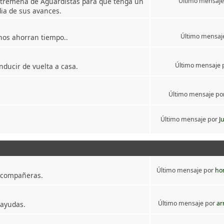
xtremeña de Aguardistas para que tenga un
Último mensaje
ia de sus avances.
Último mensaj
nos ahorran tiempo..
Último mensaje 
nducir de vuelta a casa.
Último mensaje po
Último mensaje por
J
Último mensaje por
ho
 compañeras.
Último mensaje por
ar
ayudas.