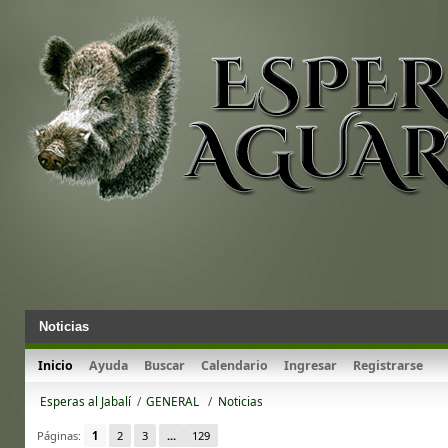
Noticias
Inicio
Ayuda
Buscar
Calendario
Ingresar
Registrarse
Esperas al Jabalí
/
GENERAL 
/
Noticias
Páginas:
1
2
3
...
129