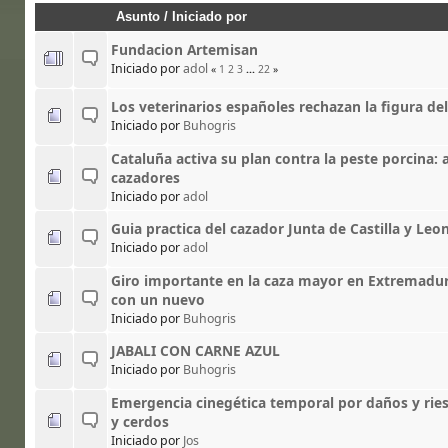
Asunto
/
Iniciado por
Fundacion Artemisan
Iniciado por
adol
«
1
2
3
...
22
»
Los veterinarios españoles rechazan la figura d
Iniciado por
Buhogris
Cataluña activa su plan contra la peste porcina: a
cazadores
Iniciado por
adol
Guia practica del cazador Junta de Castilla y Leo
Iniciado por
adol
Giro importante en la caza mayor en Extremadu
con un nuevo
Iniciado por
Buhogris
JABALI CON CARNE AZUL
Iniciado por
Buhogris
Emergencia cinegética temporal por daños y riesg
y cerdos
Iniciado por
Jos