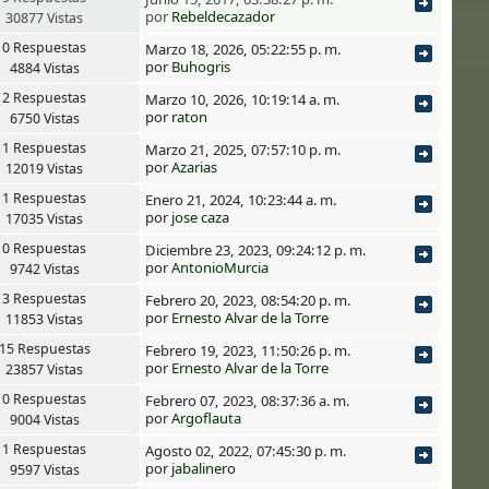
por
Rebeldecazador
30877 Vistas
0 Respuestas
Marzo 18, 2026, 05:22:55 p. m.
por
Buhogris
4884 Vistas
2 Respuestas
Marzo 10, 2026, 10:19:14 a. m.
por
raton
6750 Vistas
1 Respuestas
Marzo 21, 2025, 07:57:10 p. m.
por
Azarias
12019 Vistas
1 Respuestas
Enero 21, 2024, 10:23:44 a. m.
por
jose caza
17035 Vistas
0 Respuestas
Diciembre 23, 2023, 09:24:12 p. m.
por
AntonioMurcia
9742 Vistas
3 Respuestas
Febrero 20, 2023, 08:54:20 p. m.
por
Ernesto Alvar de la Torre
11853 Vistas
15 Respuestas
Febrero 19, 2023, 11:50:26 p. m.
por
Ernesto Alvar de la Torre
23857 Vistas
0 Respuestas
Febrero 07, 2023, 08:37:36 a. m.
por
Argoflauta
9004 Vistas
1 Respuestas
Agosto 02, 2022, 07:45:30 p. m.
por
jabalinero
9597 Vistas