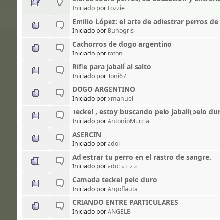
Iniciado por
Fozzie
Emilio López: el arte de adiestrar perros de 
Iniciado por
Buhogris
Cachorros de dogo argentino
Iniciado por
raton
Rifle para jabalí al salto
Iniciado por
Toni67
DOGO ARGENTINO
Iniciado por
xmanuel
Teckel , estoy buscando pelo jabali(pelo du
Iniciado por
AntonioMurcia
ASERCIN
Iniciado por
adol
Adiestrar tu perro en el rastro de sangre.
Iniciado por
adol
«
1
2
»
Camada teckel pelo duro
Iniciado por
Argoflauta
CRIANDO ENTRE PARTICULARES
Iniciado por
ANGELB