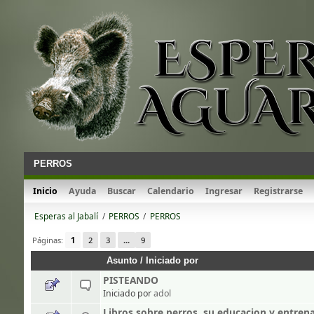
PERROS
Inicio
Ayuda
Buscar
Calendario
Ingresar
Registrarse
Esperas al Jabalí
/
PERROS
/
PERROS
Páginas:
1
2
3
...
9
Asunto
/
Iniciado por
PISTEANDO
Iniciado por
adol
Libros sobre perros, su educacion y entren