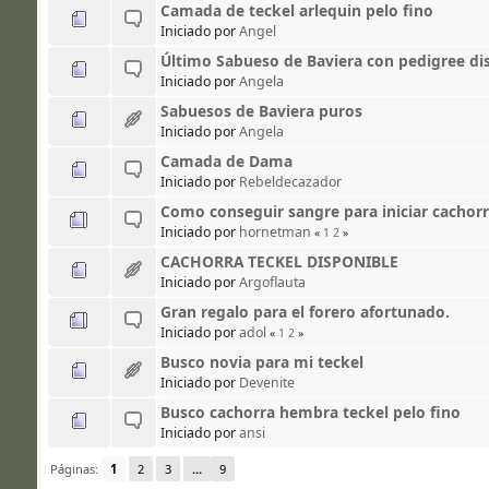
Camada de teckel arlequin pelo fino
Iniciado por
Angel
Último Sabueso de Baviera con pedigree di
Iniciado por
Angela
Sabuesos de Baviera puros
Iniciado por
Angela
Camada de Dama
Iniciado por
Rebeldecazador
Como conseguir sangre para iniciar cachorro
Iniciado por
hornetman
«
1
2
»
CACHORRA TECKEL DISPONIBLE
Iniciado por
Argoflauta
Gran regalo para el forero afortunado.
Iniciado por
adol
«
1
2
»
Busco novia para mi teckel
Iniciado por
Devenite
Busco cachorra hembra teckel pelo fino
Iniciado por
ansi
Páginas:
1
2
3
...
9