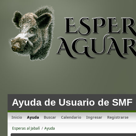
Ayuda de Usuario de SMF
Inicio
Ayuda
Buscar
Calendario
Ingresar
Registrarse
Esperas al Jabalí
/
Ayuda