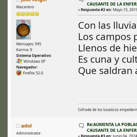
CAUSANTE DE LA ENFE
Macareno
«
Respuesta #2 en:
Mayo 15, 2019,
Con las lluvi
Los campos po
Llenos de hie
Mensajes: 595
Karma: 9
Es cuna y cul
Sistema Operativo:
Windows XP
Que saldran 
Navegador:
Firefox 52.0
Cofrade de los lunaticos empeder
Re:AUMENTA LA POBLA
adol
CAUSANTE DE LA ENFE
Administrator
«
Respuesta #3 en:
Junio 04, 2024