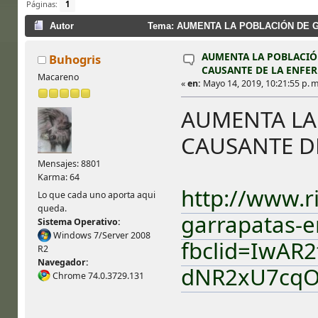
Páginas:
1
Autor
Tema: AUMENTA LA POBLACIÓN DE G
AUMENTA LA POBLACIÓ
Buhogris
CAUSANTE DE LA ENFE
Macareno
«
en:
Mayo 14, 2019, 10:21:55 p. m
AUMENTA LA
CAUSANTE D
Mensajes: 8801
Karma: 64
http://www.
Lo que cada uno aporta aqui
queda.
garrapatas-
Sistema Operativo:
Windows 7/Server 2008
fbclid=IwAR
R2
Navegador:
dNR2xU7cqO
Chrome 74.0.3729.131