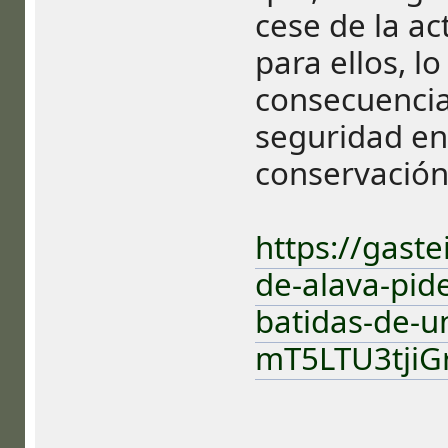
cese de la ac
para ellos, l
consecuencias
seguridad en 
conservación 
https://gast
de-alava-pide
batidas-de-u
mT5LTU3tji