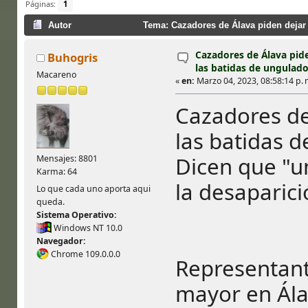
Páginas:
1
Autor
Tema: Cazadores de Álava piden dejar 
Cazadores de Álava pide
Buhogris
las batidas de ungulad
Macareno
«
en:
Marzo 04, 2023, 08:58:14 p. 
Cazadores de
las batidas 
Dicen que "u
Mensajes: 8801
Karma: 64
la desaparic
Lo que cada uno aporta aqui
queda.
Sistema Operativo:
Windows NT 10.0
Navegador:
Chrome 109.0.0.0
Representante
mayor en Ála