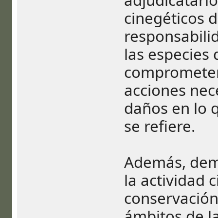
adjudicatari
cinegéticos d
responsabili
las especies 
comprometen 
acciones nec
daños en lo q
se refiere.
Además, dem
la actividad 
conservación 
ámbitos de l