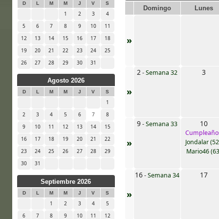
D
L
M
M
J
V
S
Domingo
Lunes
1
2
3
4
5
6
7
8
9
10
11
»
12
13
14
15
16
17
18
19
20
21
22
23
24
25
26
27
28
29
30
31
2
3
-
Semana 32
Agosto 2026
»
D
L
M
M
J
V
S
1
2
3
4
5
6
7
8
9
10
-
Semana 33
9
10
11
12
13
14
15
Cumpleaño
16
17
18
19
20
21
22
»
Jondalar (52
Mario46 (63
23
24
25
26
27
28
29
30
31
16
17
-
Semana 34
Septiembre 2026
»
D
L
M
M
J
V
S
1
2
3
4
5
6
7
8
9
10
11
12