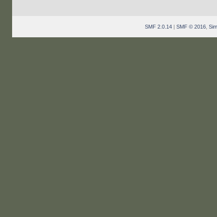
SMF 2.0.14
|
SMF © 2016
,
Sim