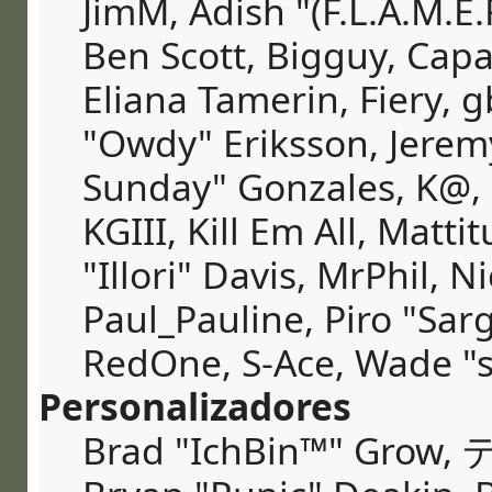
JimM, Adish "(F.L.A.M.E.R
Ben Scott, Bigguy, Cap
Eliana Tamerin, Fiery, 
"Owdy" Eriksson, Jeremy 
Sunday" Gonzales, K@, 
KGIII, Kill Em All, Matt
"Illori" Davis, MrPhil, N
Paul_Pauline, Piro "Sar
RedOne, S-Ace, Wade "
Personalizadores
Brad "IchBin™" Grow, 