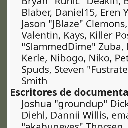
Bryan "Runic" Deakin, 
Blaber, Daniel15, Eren 
Jason "JBlaze" Clemons
Valentin, Kays, Killer P
"SlammedDime" Zuba, 
Kerle, Nibogo, Niko, Pet
Spuds, Steven "Fustrate
Smith
Escritores de documenta
Joshua "groundup" Dick
Diehl, Dannii Willis, e
"akabugeyes" Thorsen, J